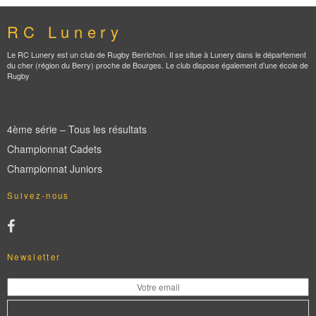
RC Lunery
Le RC Lunery est un club de Rugby Berrichon. Il se situe à Lunery dans le département
du cher (région du Berry) proche de Bourges. Le club dispose également d’une école de
Rugby
4ème série – Tous les résultats
Championnat Cadets
Championnat Juniors
Suivez-nous
Newsletter