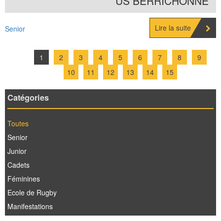
US BERRICHONNE
Lire la suite
Senior
1
2
3
4
5
6
7
8
9
10
11
12
13
14
15
Catégories
Toutes
Senior
Junior
Cadets
Féminines
Ecole de Rugby
Manifestations