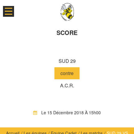
SCORE
SUD 29
contre
A.C.R.
Le 15 Décembre 2018 À 15h00
Accueil
/
Les équipes
/
Equipe Cadet
/
Les matchs
/
SUD 29 VS