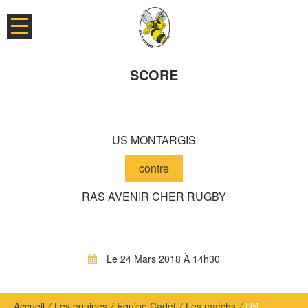
SCORE
US MONTARGIS
contre
RAS AVENIR CHER RUGBY
Le 24 Mars 2018 À 14h30
Accueil
/
Les équipes
/
Equipe Cadet
/
Les matchs
/
US