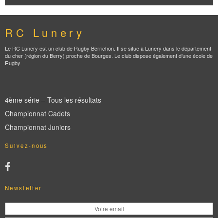
RC Lunery
Le RC Lunery est un club de Rugby Berrichon. Il se situe à Lunery dans le département
du cher (région du Berry) proche de Bourges. Le club dispose également d’une école de
Rugby
4ème série – Tous les résultats
Championnat Cadets
Championnat Juniors
Suivez-nous
Newsletter