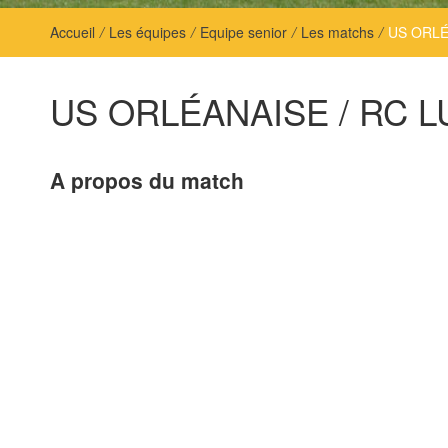
Accueil
/
Les équipes
/
Equipe senior
/
Les matchs
/
US ORLÉ
US ORLÉANAISE / RC 
A propos du match